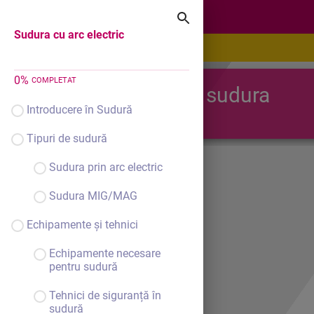
Sudura cu arc electric
Sudura cu arc electric
0
%
COMPLETAT
Procesul de sudura
Introducere în Sudură
Tipuri de sudură
Sudura prin arc electric
Sudura MIG/MAG
Echipamente și tehnici
Echipamente necesare
pentru sudură
Tehnici de siguranță în
sudură