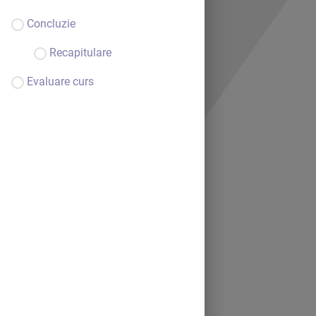
Concluzie
Recapitulare
Evaluare curs
Bine ai venit.
Continuă