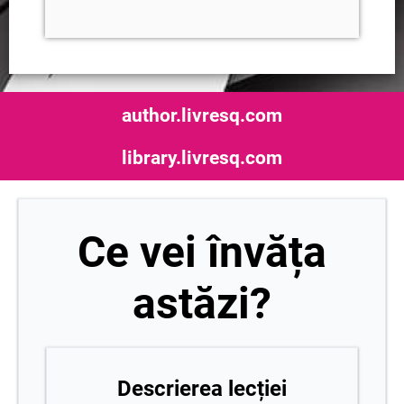
author.livresq.com
library.livresq.com
Ce vei învăța
astăzi?
Descrierea lecției