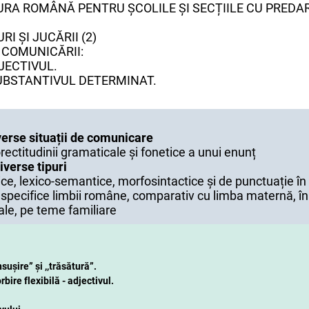
ATURA ROMÂNĂ PENTRU ȘCOLILE ȘI SECȚIILE CU PRED
URI ȘI JUCĂRII (2)
 COMUNICĂRII:
JECTIVUL.
UBSTANTIVUL DETERMINAT.
iverse situații de comunicare
rectitudinii gramaticale și fonetice a unui enunț
iverse tipuri
fice, lexico-semantice, morfosintactice și de punctuație în
pecifice limbii române, comparativ cu limba maternă, în
le, pe teme familiare
sușire” și ,,trăsătură”.
bire flexibilă - adjectivul.