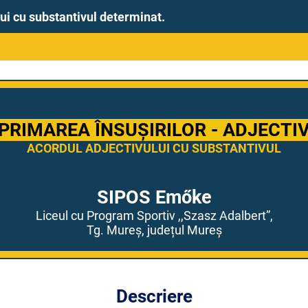
lui cu substantivul determinat.
PRIMAREA ÎNSUȘIRILOR - ADJECTI
ACORDUL ADJECTIVULUI CU SUBSTANTIVUL
SIPOS Emőke
Liceul cu Program Sportiv ,,Szasz Adalbert”,
Tg. Mureș, județul Mureș
Descriere