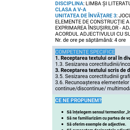
DISCIPLINA
: LIMBA ȘI LITER
CLASA A V-A
UNITATEA DE ÎNVĂȚARE 3
: JOC
ELEMENTE DE CONSTRUCȚIE A
EXPRIMAREA ÎNSUȘIRILOR - AD
ACORDUL ADJECTIVULUI CU S
Nr. de ore pe săptămână: 4 ore
COMPETENȚE SPECIFICE
1. Receptarea textului oral în d
1.3. Sesizarea corectitudinii/inco
3. Receptarea textului scris de d
3.5. Sesizarea corectitudinii gra
3.6. Recunoașterea elementelor s
continue/discontinue/ multimoda
CE NE PROPUNEM?
Să înțelegem sensul termenilor ,,în
Să ne familiarizăm cu partea de vor
Să oferim exemple de adjective.