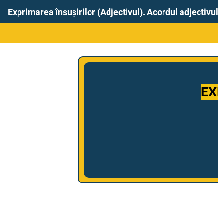
Exprimarea însușirilor (Adjectivul). Acordul adjectivu
EX