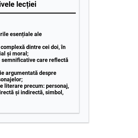
vele lecției
rile esențiale ale
 complexă dintre cei doi, în
ial și moral;
semnificative care reflectă
nie argumentată despre
sonajelor;
e literare precum: personaj,
irectă și indirectă, simbol,