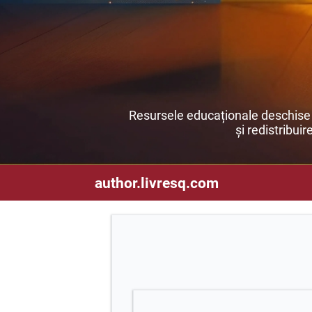
Resursele educaționale deschise s
și redistribuir
author.livresq.com