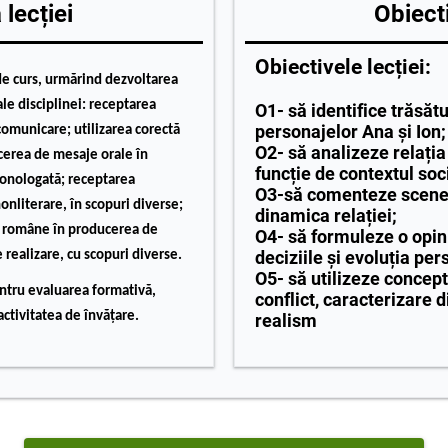
lecției
Obiecti
Obiectivele lecției:
de curs, urmărind dezvoltarea
ale disciplinei: receptarea
O1- să identifice trăsătu
personajelor Ana și Ion;
 comunicare; utilizarea corectă
O2- să analizeze relația
cerea de mesaje orale în
funcție de contextul soc
monologată; receptarea
O3-să comenteze scene 
nonliterare, în scopuri diverse;
dinamica relației;
ii române în producerea de
O4- să formuleze o opi
deciziile și evoluția per
 realizare, cu scopuri diverse.
O5- să utilizeze concept
entru evaluarea formativă,
conflict, caracterizare d
activitatea de învățare.
realism