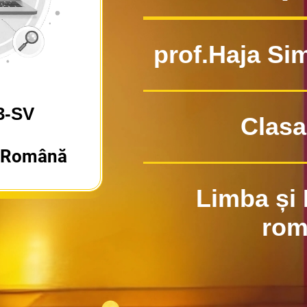
prof.Haja Si
3-SV
Clasa
a Română
Limba și 
rom