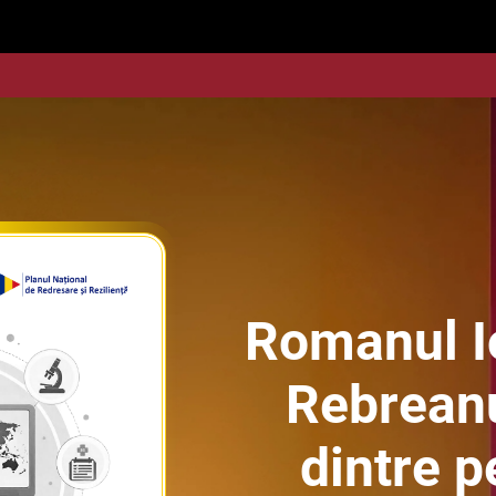
Romanul Io
Rebreanu
dintre p