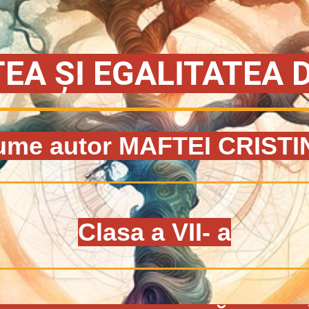
EA ȘI EGALITATEA 
ume
autor MAFTEI CRISTI
Clasa a VII- a