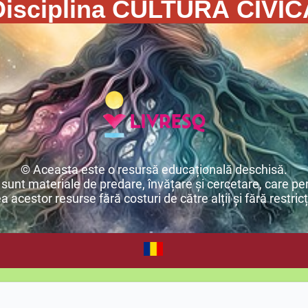
Disciplina CULTURĂ CIVIC
© Aceasta este o resursă educațională deschisă.
unt materiale de predare, învățare și cercetare, care per
ea acestor resurse fără costuri de către alții și fără restricț