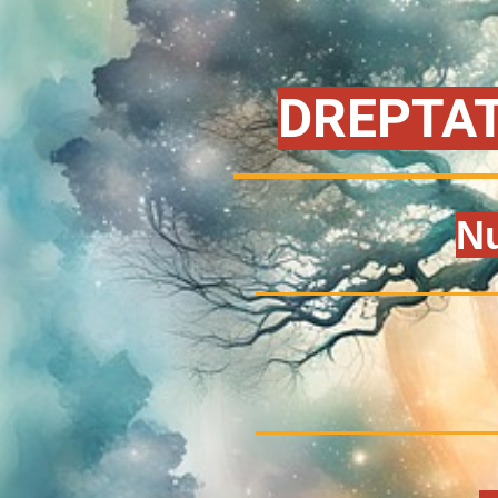
DREPTAT
N