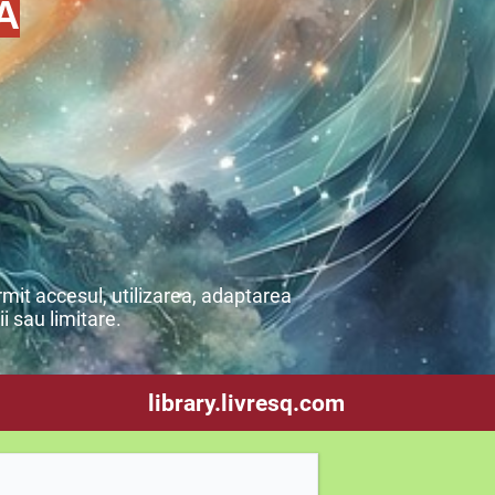
Ă
mit accesul, utilizarea, adaptarea
ii sau limitare.
library.livresq.com