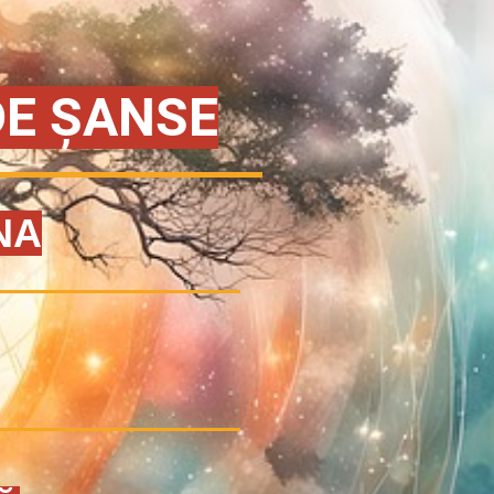
DE ȘANSE
NA