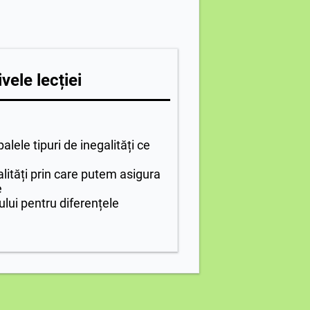
vele lecției
lele tipuri de inegalități ce
ități prin care putem asigura
e
lui pentru diferențele