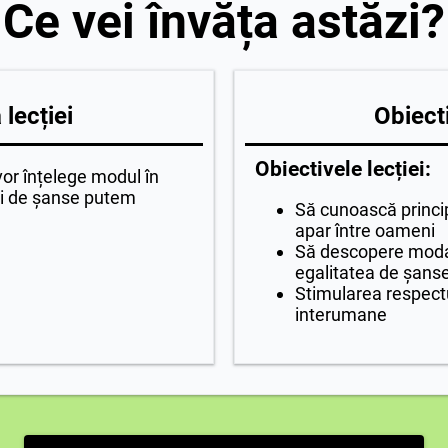
Ce vei învăța astăzi?
lecției
Obiecti
Obiectivele lecției:
 vor înțelege modul în
ții de șanse putem
Să cunoască principa
apar între oameni
Să descopere modal
egalitatea de șans
Stimularea respectu
interumane