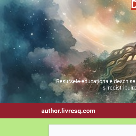
Resursele educaționale deschise s
și redistribuir
author.livresq.com