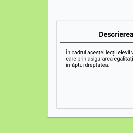
Descrierea 
În cadrul acestei lecții elevii
care prin asigurarea egalită
înfăptui dreptatea.