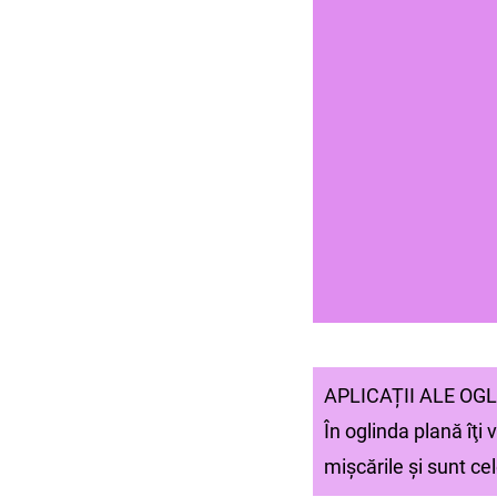
APLICAȚII ALE OG
În oglinda plană îţi 
mişcările și sunt cel