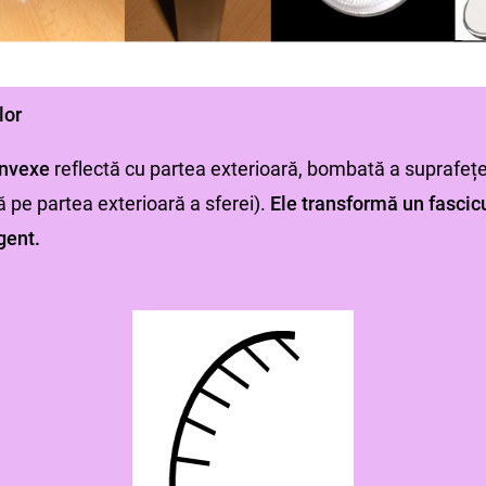
lor
onvexe
reflectă cu partea exterioară, bombată a suprafeței
ă pe partea exterioară a sferei).
Ele transformă un fascic
gent.