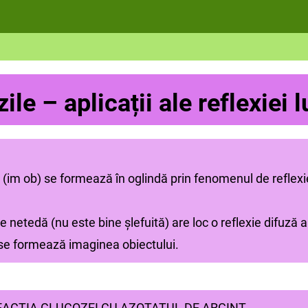
ile – aplicații ale reflexiei 
 (im ob) se formează în oglindă prin fenomenul de reflexi
 netedă (nu este bine șlefuită) are loc o reflexie difuză a 
se formează imaginea obiectului.
EACȚIA GLUCOZEI CU AZOTATUL DE ARGINT