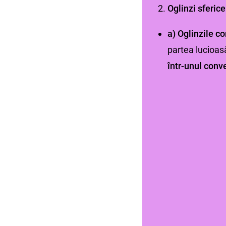
Oglinzi sferice
a) Oglinzile c
partea lucioasă
într-unul conv