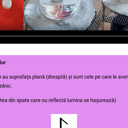
lor
e
au suprafața plană (dreaptă) și sunt cele pe care le avem
ilnic.
artea din spate care nu reflectă lumina se hașurează)