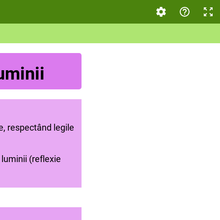
luminii
e, respectând legile
luminii (reflexie