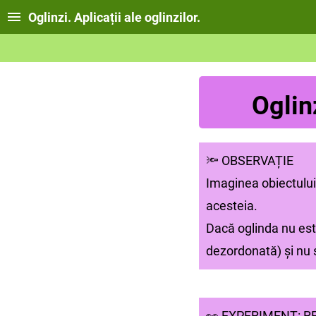
Oglinzi. Aplicații ale oglinzilor.
Oglinz
🔦 OBSERVAȚIE
Imaginea obiectului
acesteia.
Dacă oglinda nu este
dezordonată) și nu 
👀 EXPERIMENT: R