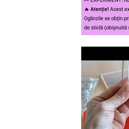
🔥
Atenție!
Acest ex
Oglinzile se obțin p
de sticlă (obișnuită 