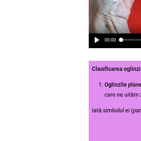
00:00
Clasificarea oglinzi
Oglinzile plan
care ne uităm z
Iată simbolul ei (p