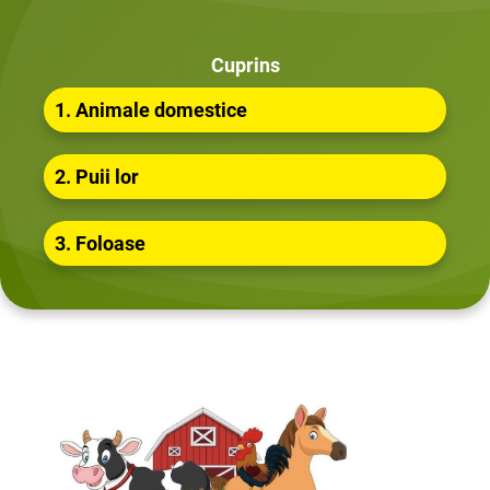
Cuprins
1. Animale domestice
2. Puii lor
3. Foloase