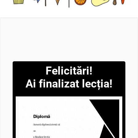
Felicitări!
Ai finalizat lecția!
Diplomă
Această diplomă atestă că
–
a finalizat lecția