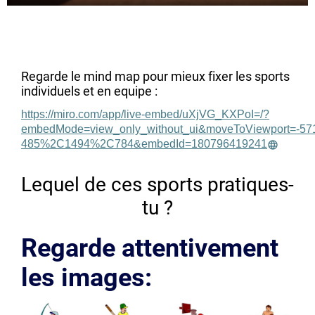
Regarde le mind map pour mieux fixer les sports
individuels et en equipe :
https://miro.com/app/live-embed/uXjVG_KXPoI=/?
embedMode=view_only_without_ui&moveToViewport=-5
485%2C1494%2C784&embedId=180796419241
Lequel de ces sports pratiques-
tu ?
Regarde attentivement
les images: