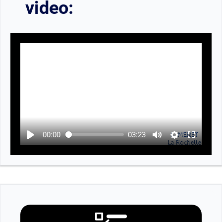
video:
00:00
03:23