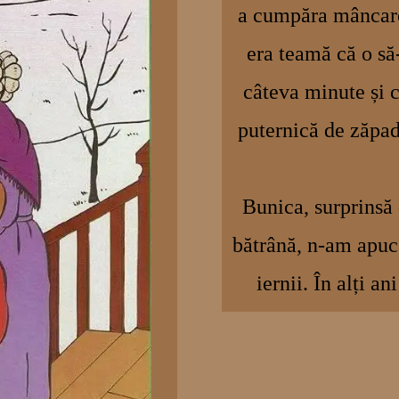
a cumpăra mâncare
era teamă că o să
câteva minute și c
puternică de zăpad
Bunica, surprinsă 
bătrână, n-am apuca
iernii. În alți 