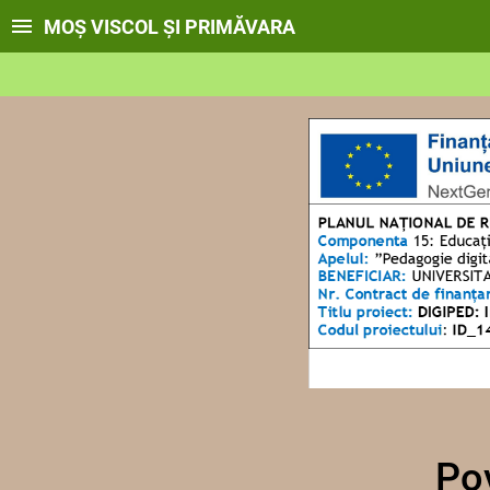
MOȘ VISCOL ȘI PRIMĂVARA
Po