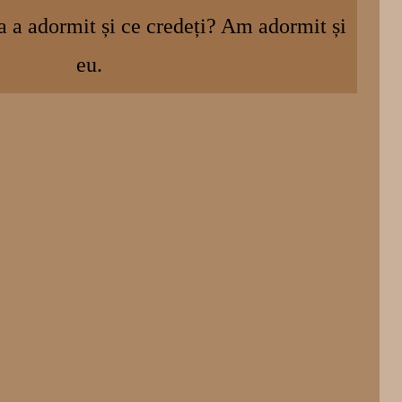
ca a adormit și ce credeți? Am adormit și
eu.