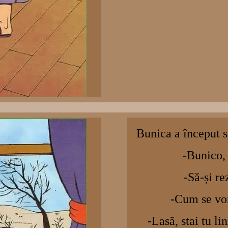
Bunica a început s
-Bunico,
-Să-și r
-Cum se vor
-Lasă, stai tu li