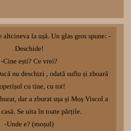
 altcineva la ușă. Un glas gros spune: -
Deschide!
-Cine ești? Ce vrei?
Dacă nu deschizi , odată suflu și zboară
operișul cu tine, cu tot!
burat, dar a zburat ușa și Moș Viscol a
 casă. Se uita în toate părțile.
-Unde e? (moșul)