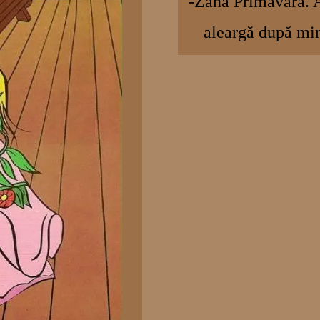
-Zâna Primăvară. A
aleargă după min