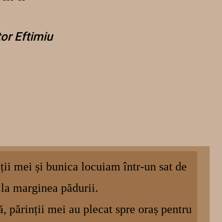
or Eftimiu
ii mei și bunica locuiam într-un sat de
la marginea pădurii.
ă, părinții mei au plecat spre oraș pentru