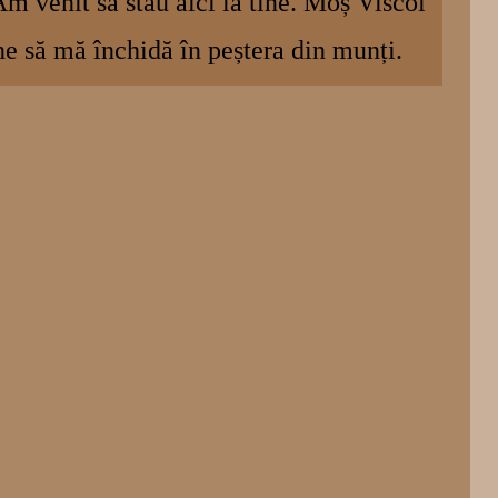
m venit să stau aici la tine. Moș Viscol
e să mă închidă în peștera din munți.