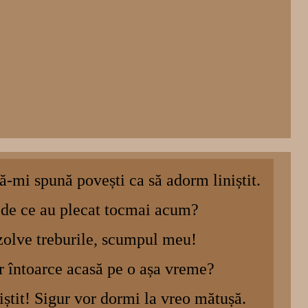
ă-mi spună povești ca să adorm liniștit.
 de ce au plecat tocmai acum?
ezolve treburile, scumpul meu!
 întoarce acasă pe o așa vreme?
niștit! Sigur vor dormi la vreo mătușă.