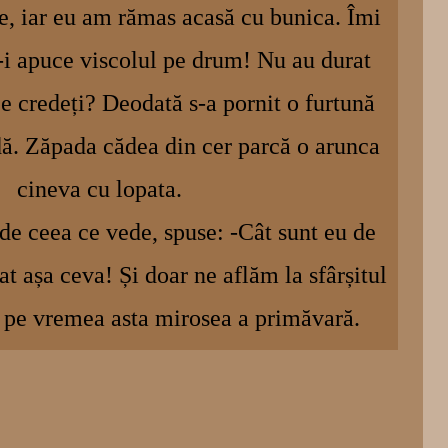
, iar eu am rămas acasă cu bunica. Îmi
-i apuce viscolul pe drum! Nu au durat
e credeți? Deodată s-a pornit o furtună
ă. Zăpada cădea din cer parcă o arunca
cineva cu lopata.
de ceea ce vede, spuse: -Cât sunt eu de
t așa ceva! Și doar ne aflăm la sfârșitul
ani pe vremea asta mirosea a primăvară.