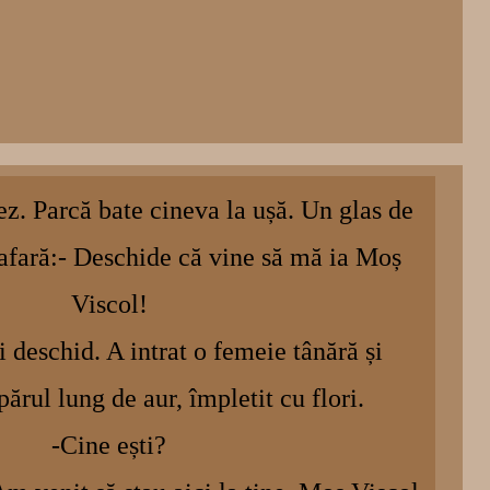
z. Parcă bate cineva la ușă. Un glas de
afară:- Deschide că vine să mă ia Moș
Viscol!
i deschid. A intrat o femeie tânără și
ărul lung de aur, împletit cu flori.
-Cine ești?