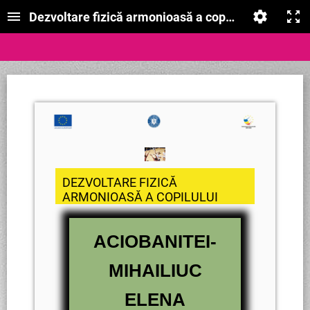
Dezvoltare fizică armonioasă a copilului
DEZVOLTARE FIZICĂ
ARMONIOASĂ A COPILULUI
ACIOBANITEI-
MIHAILIUC
ELENA