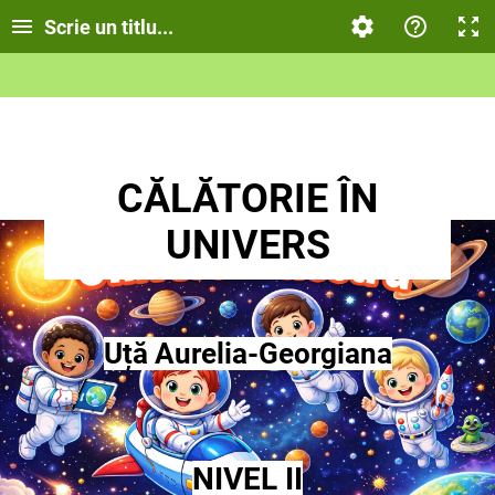
Scrie un titlu...
CĂLĂTORIE ÎN
UNIVERS
Uță Aurelia-Georgiana
NIVEL II