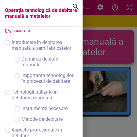
Operația tehnologică de debitare manuală a metalelor
Operația tehnologică de debitare
manuală a metalelor
0
%
COMPLETAT
Debitarea manuală a
Introducere în debitarea
manuală a semifabricatelor
semifabricatelor
Definirea debitării
manuale
Importanța tehnologiilor
în procesul de debitare
Tehnologii utilizate în
debitarea manuală
Instrumente necesare
Metode de debitare
Aspecte profesionale în
debitare