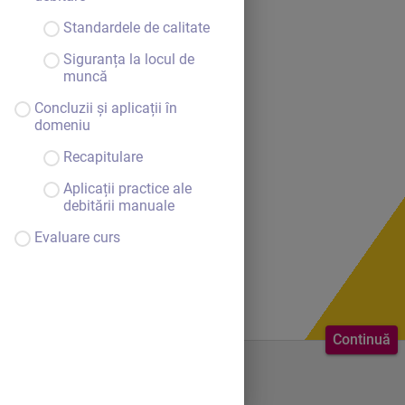
Standardele de calitate
Siguranța la locul de
muncă
Concluzii și aplicații în
domeniu
Recapitulare
Aplicații practice ale
debitării manuale
Evaluare curs
Continuă
Bine ai venit.