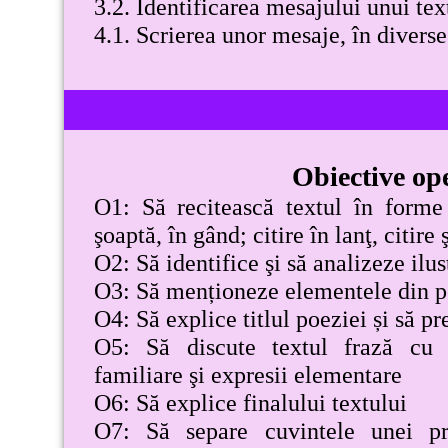
3.2. Identificarea mesajului unui te
4.1. Scrierea unor mesaje, în diver
Obiective op
O1: Să recitească textul în forme 
şoaptă, în gând; citire în lanţ, citire 
O2: Să identifice şi să analizeze ilust
O3: Să menționeze elementele din po
O4: Să explice titlul poeziei și să p
O5: Să discute textul frază cu 
familiare şi expresii elementare
O6: Să explice finalului textului
O7: Să separe cuvintele unei pro