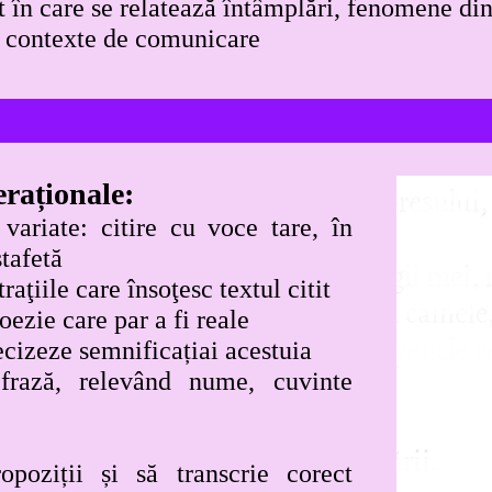
xt în care se relatează întâmplări, fenomene di
se contexte de comunicare
eraționale:
variate: citire cu voce tare, în
ştafetă
raţiile care însoţesc textul citit
ezie care par a fi reale
recizeze semnificațiai acestuia
frază, relevând nume, cuvinte
poziții și să transcrie corect