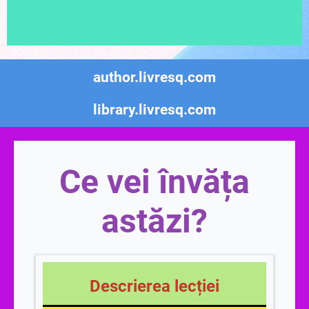
author.livresq.com
library.livresq.com
Ce vei învăța
astăzi?
Descrierea lecției