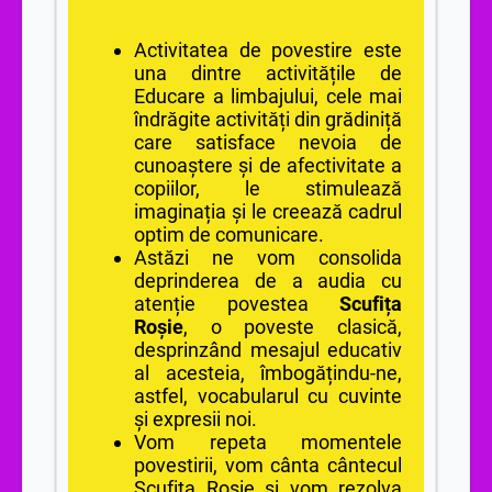
Activitatea de povestire este
una dintre activitățile de
Educare a limbajului, cele mai
îndrăgite activități din grădiniță
care satisface nevoia de
cunoaștere și de afectivitate a
copiilor, le stimulează
imaginația și le creează cadrul
optim de comunicare.
Astăzi ne vom consolida
deprinderea de a audia cu
atenție povestea
Scufița
Roșie
, o poveste clasică,
desprinzând mesajul educativ
al acesteia, îmbogățindu-ne,
astfel, vocabularul cu cuvinte
și expresii noi.
Vom repeta momentele
povestirii, vom cânta cântecul
Scufita Rosie si vom rezolva