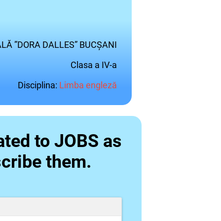
LĂ ”DORA DALLES” BUCȘANI
Clasa a IV-a
Disciplina:
Limba engleză
ated to JOBS as
scribe them.