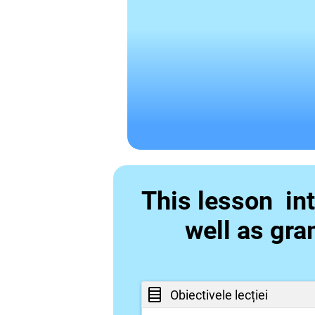
This lesson in
well as gra
Obiectivele lecției