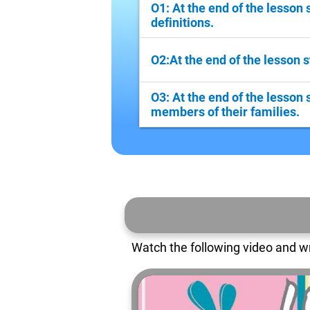
O1: At the end of the lesson s
definitions.
Aici detaliezi..
O2:At the end of the lesson s
Aici detaliezi..
O3: At the end of the lesson 
members of their families.
Aici detaliezi..
Watch the following video and wr