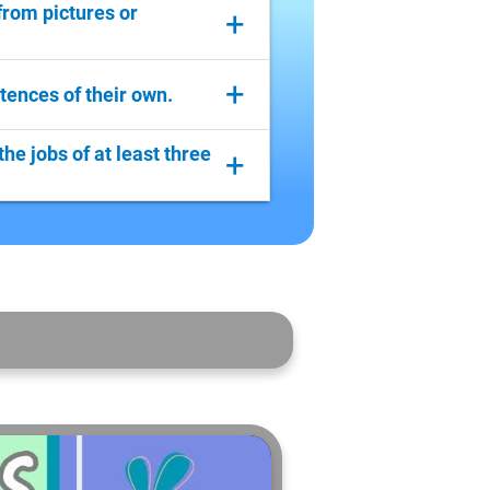
 from pictures or
+
+
ntences of their own.
he jobs of at least three
+