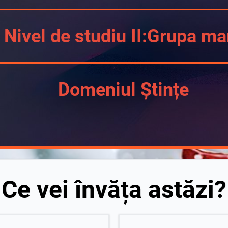
Nivel de studiu II:Grupa ma
Domeniul Ștințe
Ce vei învăța astăzi?