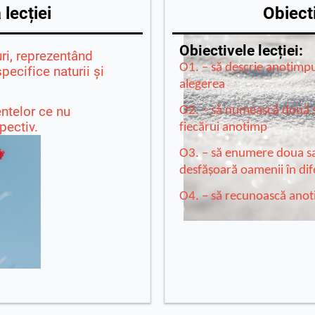
lecției
Obiecti
Obiectivele lecției:
ri, reprezentând
O1. – să descrie anotimp
ecifice naturii şi
alegerea
elor ce nu
O2. – să numească două sa
pectiv.
fiecărui anotimp
O3. – să enumere doua sau 
desfășoară oamenii în dif
O4. – să recunoască anoti