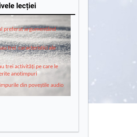
vele lecției
ul preferat argumentând
u trei caracteristici ale
trei activități pe care le
erite anotimpuri
mpurile din poveștile audio