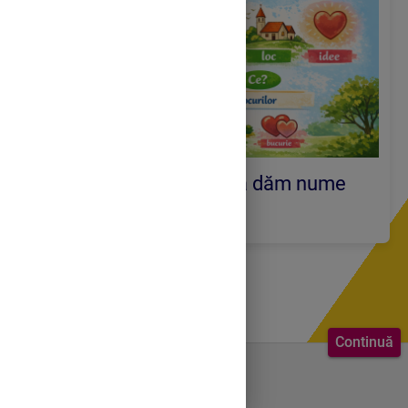
Cuvintele ne ajută să dăm nume
lumii.
Continuă
Bine ai venit.