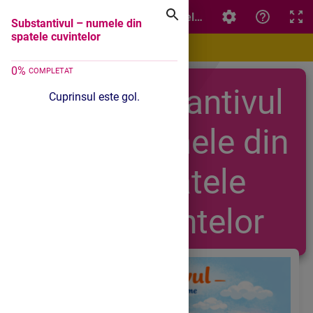
Substantivul – numele din spatele cuvintelor
Substantivul – numele din
spatele cuvintelor
0
%
COMPLETAT
Substantivul
Cuprinsul este gol.
– numele din
spatele
cuvintelo
r