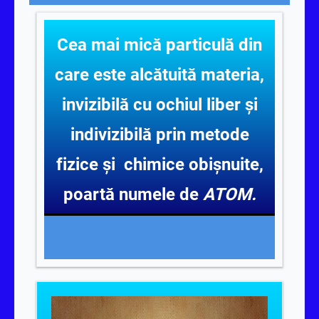
Cea mai mică particulă din
care este alcătuită materia,
invizibilă cu ochiul liber și
indivizibilă prin metode
fizice și chimice obișnuite,
poartă numele de
ATOM.