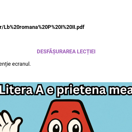
mar/Lb%20romana%20P%20I%20II.pdf
DESFĂȘURAREA LECȚIEI
enție ecranul.