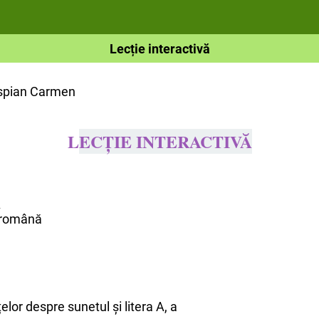
Lecție interactivă
rispian Carmen
L
ECȚIE INTERACTIVĂ
A
 română
lor despre sunetul și litera A, a