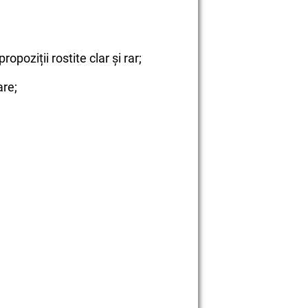
ropoziții rostite clar și rar;
are;