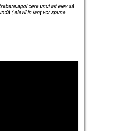
rebare,apoi cere unui alt elev să
dă ( elevii în lanț vor spune