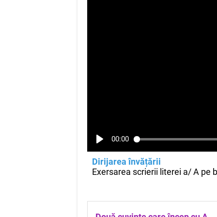
00:00
Dirijarea învățării
Exersarea scrierii literei a/ A pe 
Două cuvinte care încep cu A