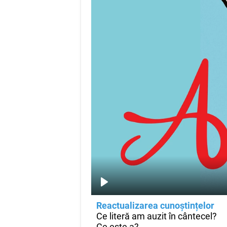
Reactualizarea cunoștințelor
Ce literă am auzit în cântecel?
Ce este a?