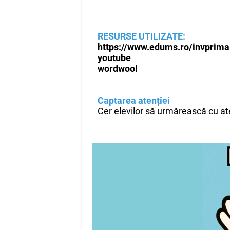
RESURSE UTILIZATE:
https://www.edums.ro/invpri
youtube
wordwool
Captarea atenției
Cer elevilor să urmărească cu at