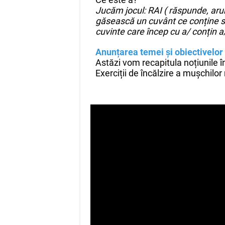
Jucăm jocul: RAI ( răspunde, aru
găsească un cuvânt ce conține su
cuvinte care încep cu a/ conțin a
Anunțarea temei și obiectivelor
Astăzi vom recapitula noțiunile î
Exerciții de încălzire a mușchilor