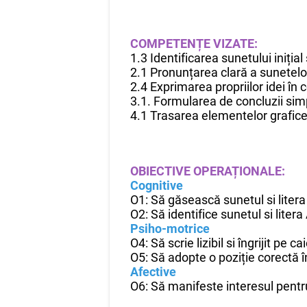
COMPETENȚE VIZATE:
1.3 Identificarea sunetului inițial 
2.1 Pronunțarea clară a sunetelor
2.4 Exprimarea propriilor idei î
3.1. Formularea de concluzii simp
4.1 Trasarea elementelor grafice ș
OBIECTIVE OPERAȚIONALE:
Cognitive
O1: Să găsească sunetul si litera A
O2: Să identifice sunetul si litera
Psiho-motrice
O4: Să scrie lizibil si îngrijit pe ca
O5: Să adopte o poziție corectă în
Afective
O6: Să manifeste interesul pentru 