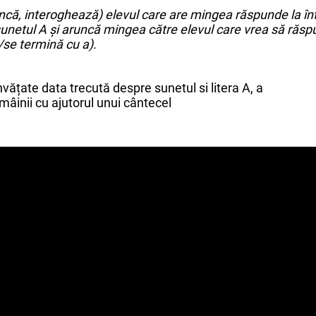
ncă, interoghează) elevul care are mingea răspunde la înt
netul A și aruncă mingea către elevul care vrea să răspun
/se termină cu a).
nvățate data trecută despre sunetul si litera A, a
 mâinii cu ajutorul unui cântecel