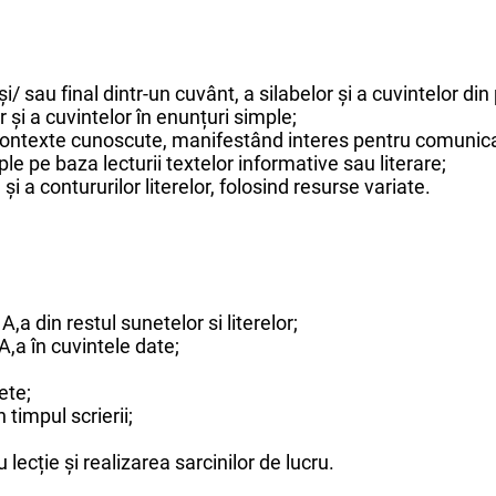
și/ sau final dintr-un cuvânt, a silabelor și a cuvintelor din p
 și a cuvintelor în enunțuri simple;
n contexte cunoscute, manifestând interes pentru comunic
le pe baza lecturii textelor informative sau literare;
i a contururilor literelor, folosind resurse variate.
,a din restul sunetelor si literelor;
 A,a în cuvintele date;
iete;
 timpul scrierii;
lecție și realizarea sarcinilor de lucru.