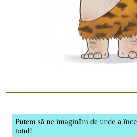
Putem să ne imaginăm de unde a înce
totul!