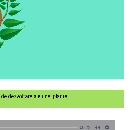
de dezvoltare ale unei plante.
00:22