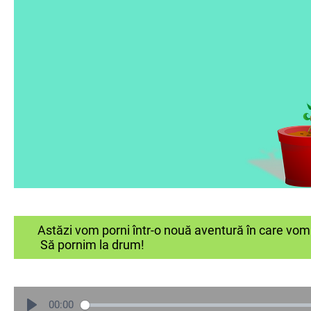
Astăzi vom porni într-o nouă aventură în care vom d
Să pornim la drum!
00:00