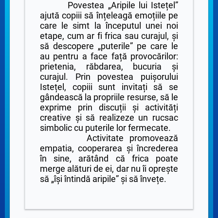
Povestea „Aripile lui Istețel”
ajută copiii să înțeleagă emoțiile pe
care le simt la începutul unei noi
etape, cum ar fi frica sau curajul, și
să descopere „puterile” pe care le
au pentru a face față provocărilor:
prietenia, răbdarea, bucuria și
curajul. Prin povestea puișorului
Istețel, copiii sunt invitați să se
gândească la propriile resurse, să le
exprime prin discuții și activități
creative și să realizeze un rucsac
simbolic cu puterile lor fermecate.
Activitate promovează
empatia, cooperarea și încrederea
în sine, arătând că frica poate
merge alături de ei, dar nu îi oprește
să „își întindă aripile” și să învețe.