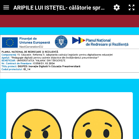
ARIPILE LUI ISTEȚEL- călătorie spre Ținutul Puișo