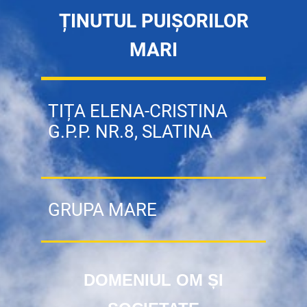
ȚINUTUL PUIȘORILOR
MARI
TIȚA ELENA-CRISTINA
G.P.P. NR.8, SLATINA
GRUPA MARE
DOMENIUL OM ȘI