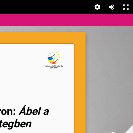
ron:
Ábel a
tegben