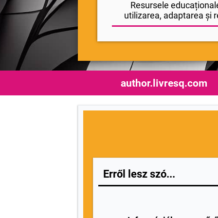
Resursele educaționale
utilizarea, adaptarea și r
author.livresq.com
Erről lesz szó...