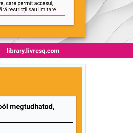
e, care permit accesul,
ră restricții sau limitare.
library.livresq.com
ból megtudhatod,