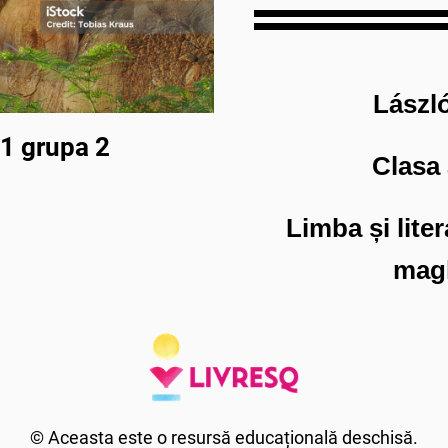
László
 grupa 2
Clasa 
Limba și lite
mag
© Aceasta este o resursă educațională deschisă.