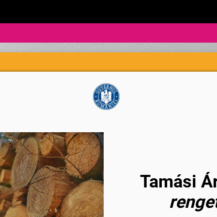
Tamási Á
renge