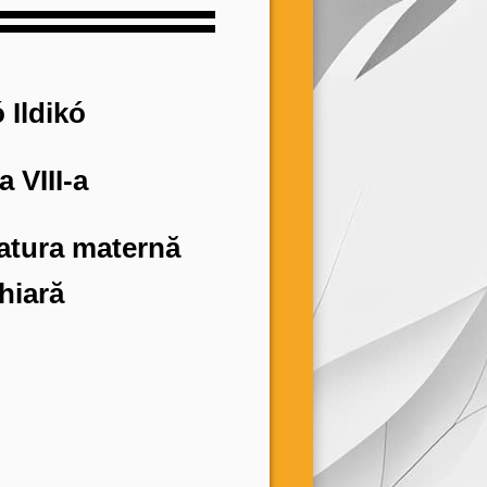
 Ildikó
a VIII-a
ratura maternă
hiară