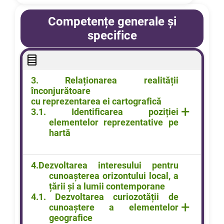
Competențe generale și
specifice
3.
Relaționarea
realității
înconjurătoare
cu
reprezentarea
ei
cartografică
+
3.1. Identificarea poziției
elementelor reprezentative pe
hartă
4.
Dezvoltarea
interesului
pentru
cunoașterea
orizontului
local, a
țării
și
a
lumii
contemporane
4.1. Dezvoltarea curiozotății de
+
cunoaștere a elementelor
geografice