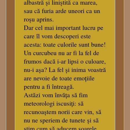
albastră și liniștită ca marea,
sau că furia arde uneori ca un
roșu aprins.
Dar cel mai important lucru pe
care îl vom descoperi este
acesta: toate culorile sunt bune!
Un curcubeu nu ar fi la fel de
frumos dacă i-ar lipsi o culoare,
nu-i așa? La fel și inima voastră
are nevoie de toate emoțiile
pentru a fi întreagă.
Astăzi vom învăța să fim
meteorologi iscusiți: să
recunoaștem norii care vin, să
nu ne speriem de tunete și să
știm cum să aducem soarele