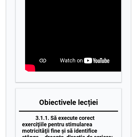
Obiectivele lecției
3.1.1. Să execute corect
exerciţiile pentru stimularea
motricităţii fine şi să identifice