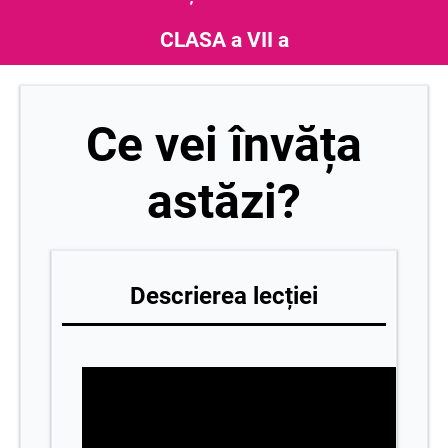
CLASA a VII a
Ce vei învăța
astăzi?
Descrierea lecției