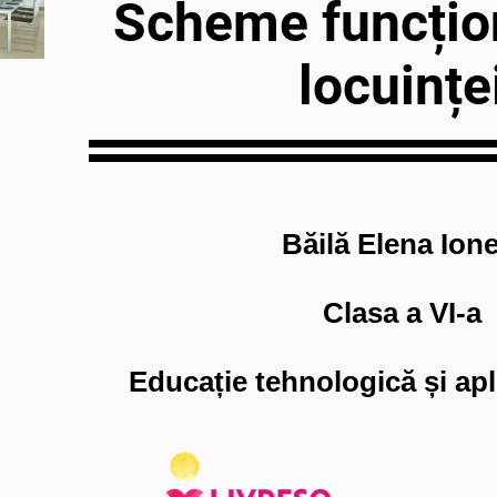
Scheme funcțio
locuințe
Băilă Elena Ione
Clasa a VI-a
Educație tehnologică și apli