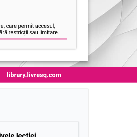
e, care permit accesul,
ră restricții sau limitare.
library.livresq.com
vele lecției