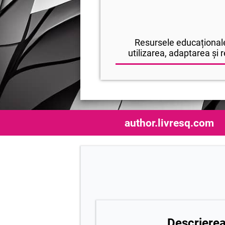
Resursele educaționale
utilizarea, adaptarea și r
author.livresq.com
Descrierea 