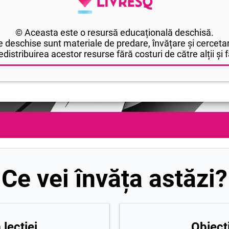
© Aceasta este o resursă educațională deschisă.
 deschise sunt materiale de predare, învățare și cercetar
edistribuirea acestor resurse fără costuri de către alții și fă
Ce vei învăța astăzi?
lecției
Obiecti