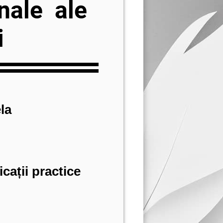
nale ale
i
la
cații practice