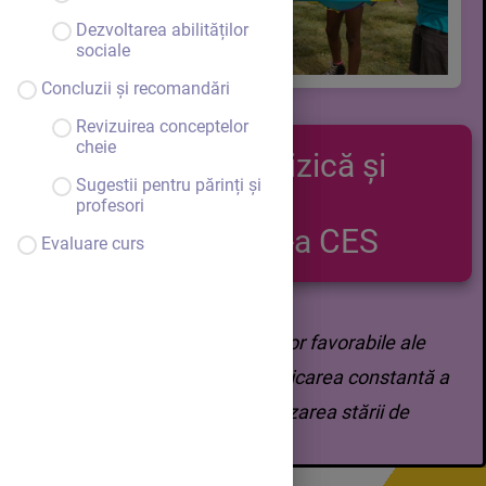
Dezvoltarea abilităților
sociale
Concluzii și recomandări
Revizuirea conceptelor
cheie
Educația fizică și
Sugestii pentru părinți și
sport
profesori
Clasa a IX-a CES
Evaluare curs
Competențe:
Utilizarea efectelor favorabile ale
educației fizice și sport în practicarea constantă a
exercițiilor fizice, pentru optimizarea stării de
sănătate.