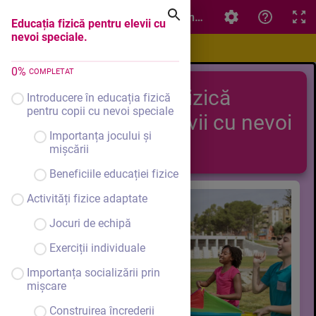
Educația fizică pentru elevii cu nevoi speciale.
Educația fizică pentru elevii cu
nevoi speciale.
0
%
COMPLETAT
Educația fizică
Introducere în educația fizică
pentru copii cu nevoi speciale
pentru elevii cu nevoi
Importanța jocului și
speciale
mișcării
Beneficiile educației fizice
Activități fizice adaptate
Jocuri de echipă
Exerciții individuale
Importanța socializării prin
mișcare
Construirea încrederii