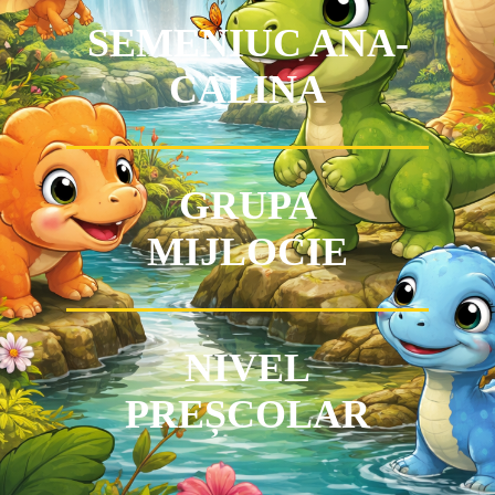
SEMENIUC ANA-
CALINA
GRUPA
MIJLOCIE
NIVEL
PREȘCOLAR