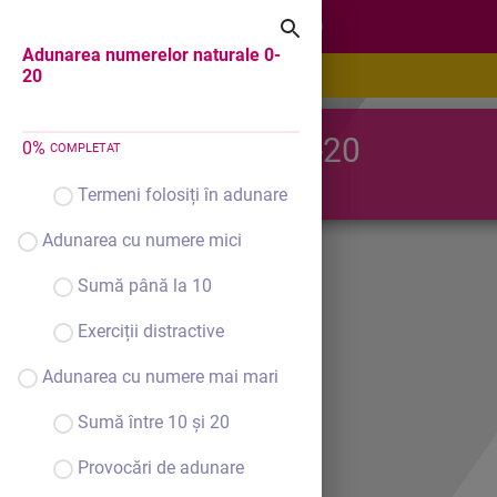
Adunarea numerelor naturale 0-20
Adunarea numerelor naturale 0-
20
Adunarea 0-20
0
%
COMPLETAT
Termeni folosiți în adunare
Adunarea cu numere mici
Sumă până la 10
Exerciții distractive
Adunarea cu numere mai mari
Sumă între 10 și 20
Provocări de adunare