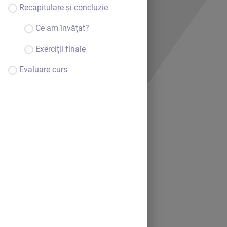
Recapitulare și concluzie
Ce am învățat?
Exerciții finale
Evaluare curs
Bine ai venit.
Continuă