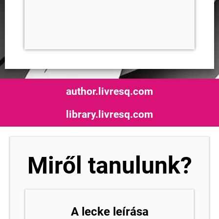
author.livresq.com
library.livresq.com
Miről tanulunk?
A lecke leírása