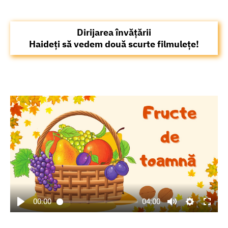
Dirijarea învățării
Haideți să vedem două scurte filmulețe!
00:00
04:00