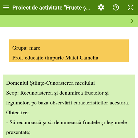
Proiect de activitate ”Fructe și legume”
Grupa: mare
Prof. educație timpurie Matei Camelia
Domeniul Științe-Cunoașterea mediului
Scop: Recunoașterea și denumirea fructelor și
legumelor, pe baza observării caracteristicilor acestora.
Obiective:
- Să recunoască și să denumească fructele și legumele
prezentate;