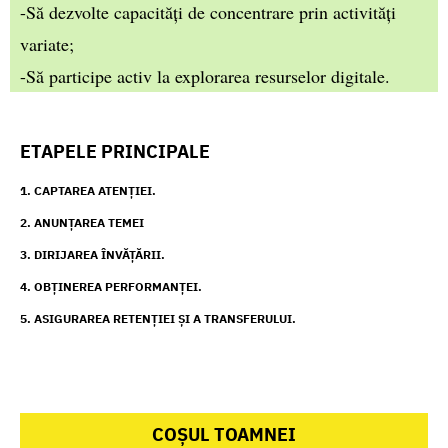
-Să dezvolte capacități de concentrare prin activități
variate;
-Să participe activ la explorarea resurselor digitale.
ETAPELE PRINCIPALE
1. CAPTAREA ATENȚIEI.
2. ANUNȚAREA TEMEI
3. DIRIJAREA ÎNVĂȚĂRII.
4. OBȚINEREA PERFORMANȚEI.
5. ASIGURAREA RETENȚIEI ȘI A TRANSFERULUI.
COȘUL TOAMNEI