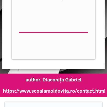
author. Diaconița Gabriel
https://www.scoalamoldovita.ro/contact.html