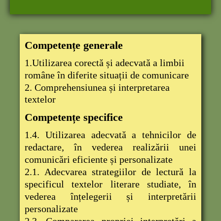
Competențe generale
1.Utilizarea corect
ă
ș
i adecvat
ă
a limbii
române în diferite situa
ț
ii de
comunicare
2. Comprehensiunea
ș
i interpretarea
textelor
Competențe specifice
1.4. Utilizarea adecvat
ă
a tehnicilor de
redactare, în vederea realiz
ă
rii unei
comunic
ă
ri eficiente
ș
i personalizate
2.1. Adecvarea strategiilor de lectur
ă
la
specificul textelor literare studiate, în
vederea în
ț
elegerii
ș
i interpret
ă
rii
personalizate