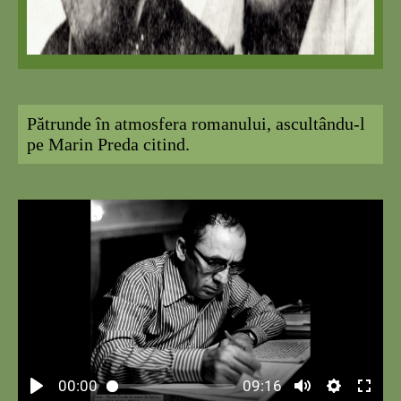
Pătrunde î
n atmosfera romanului, ascultându-l
pe Marin Preda citind.
00:00
09:16