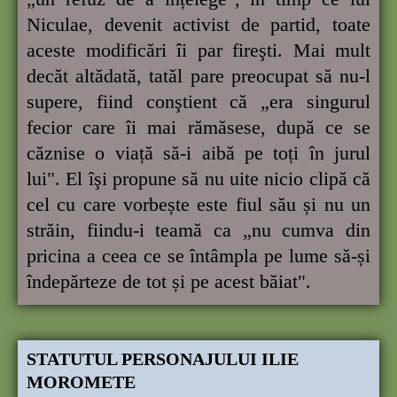
Niculae, devenit activist de partid, toate
aceste modificări îi par fireşti. Mai mult
decăt altădată, tatăl pare preocupat să nu-l
supere, fiind conştient că „era singurul
fecior care îi mai rămăsese, după ce se
căznise o viață să-i aibă pe toți în jurul
lui". El îşi propune să nu uite nicio clipă că
cel cu care vorbește este fiul său și nu un
străin, fiindu-i teamă ca „nu cumva din
pricina a ceea ce se întâmpla pe lume să-și
îndepărteze de tot și pe acest băiat".
STATUTUL PERSONAJULUI ILIE
MOROMETE