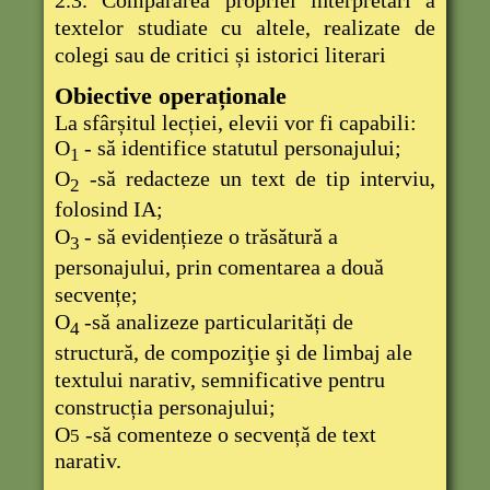
2.3. Compararea propriei interpret
ă
ri a
textelor studiate cu altele, realizate de
colegi sau de critici
ș
i istorici literari
Obiective operaționale
La sfârșitul lecției, elevii vor fi capabili:
O
- să identifice statutul personajului;
1
O
-să redacteze un text de tip interviu,
2
folosind IA;
O
- să evidențieze o trăsătură a
3
personajului, prin comentarea a două
secvențe;
O
-să analizeze particularități de
4
structură, de compoziţie şi de limbaj ale
textului narativ, semnificative pentru
construcția personajului;
O
-să comenteze o secvență de text
5
narativ.