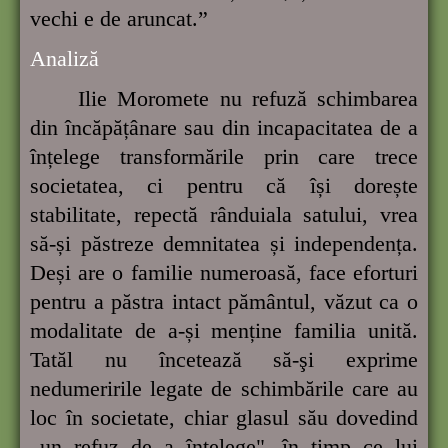
vechi e de aruncat.”
Analiză
Ilie Moromete nu refuză schimbarea
din încăpățânare sau din incapacitatea de a
înțelege transformările prin care trece
societatea, ci pentru că își dorește
stabilitate, repectă rânduiala satului, vrea
să-și păstreze demnitatea și independența.
Deși are o familie numeroasă, face eforturi
pentru a păstra intact pământul, văzut ca o
modalitate de a-și menține familia unită.
Tatăl nu încetează să-şi exprime
nedumeririle legate de schimbările care au
loc în societate, chiar glasul său dovedind
„un refuz de a înțelege", în timp ce lui