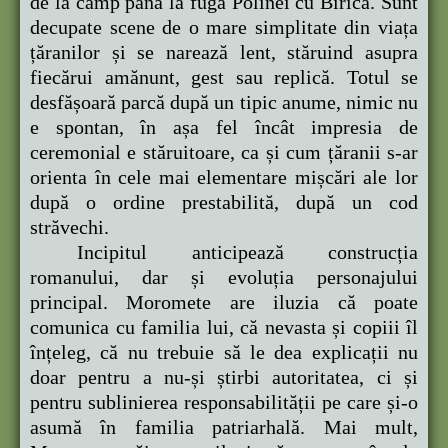
de la câmp până la fuga Polinei cu Birică. Sunt
decupate scene de o mare simplitate din viața
țăranilor și se narează lent, stăruind asupra
fiecărui amănunt, gest sau replică. Totul se
desfășoară parcă după un tipic anume, nimic nu
e spontan, în așa fel încât impresia de
ceremonial e stăruitoare, ca și cum țăranii s-ar
orienta în cele mai elementare mișcări ale lor
după o ordine prestabilită, după un cod
străvechi.
Incipitul anticipează construcția
romanului, dar și evoluția personajului
principal. Moromete are iluzia că poate
comunica cu familia lui, că nevasta și copiii îl
înțeleg, că nu trebuie să le dea explicații nu
doar pentru a nu-și știrbi autoritatea, ci și
pentru sublinierea responsabilității pe care și-o
asumă în familia patriarhală. Mai mult,