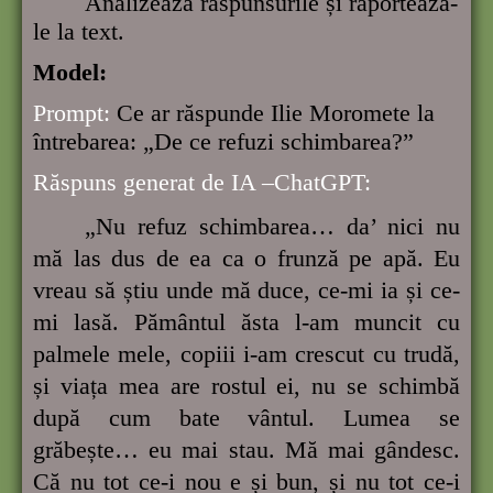
Analizează răspunsurile și raportează-
le la text.
Model:
Prompt:
Ce ar răspunde Ilie Moromete la
întrebarea: „De ce refuzi schimbarea?”
Răspuns generat de IA –ChatGPT:
„Nu refuz schimbarea… da’ nici nu
mă las dus de ea ca o frunză pe apă. Eu
vreau să știu unde mă duce, ce-mi ia și ce-
mi lasă. Pământul ăsta l-am muncit cu
palmele mele, copiii i-am crescut cu trudă,
și viața mea are rostul ei, nu se schimbă
după cum bate vântul. Lumea se
grăbește… eu mai stau. Mă mai gândesc.
Că nu tot ce-i nou e și bun, și nu tot ce-i