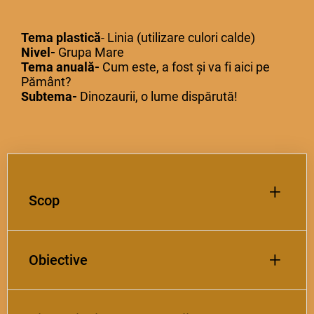
Tema plastică
- Linia (utilizare culori calde)
Nivel-
Grupa Mare
Tema anuală-
Cum este, a fost și va fi aici pe
Pământ?
Subtema-
Dinozaurii, o lume dispărută!
+
Scop
+
Obiective
Consolidarea deprinderilor artistico-plastice
prin realizarea unei compoziții originale
reprezentând un vulcan, utilizând linia ca
element de limbaj plastic și culorile calde.