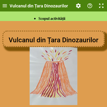
Vulcanul din Țara Dinozaurilor
Scopul activității
Obiective operaționale
Dimensiuni ale dezvoltării
Comportamente vizate
Vulcanul din Țara Dinozaurilor