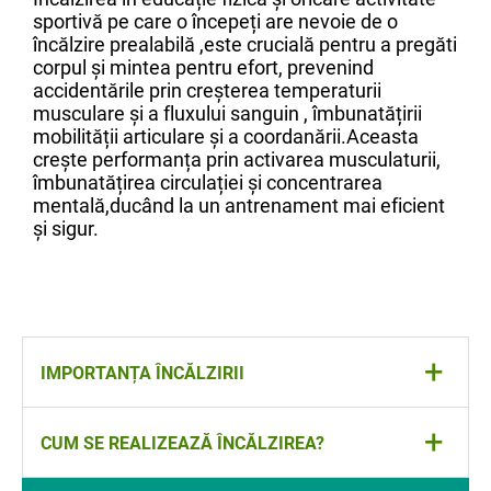
sportivă pe care o începeți are nevoie de o
încălzire prealabilă ,este crucială pentru a pregăti
corpul și mintea pentru efort, prevenind
accidentările prin creșterea temperaturii
musculare și a fluxului sanguin , îmbunatățirii
mobilității articulare și a coordanării.Aceasta
crește performanța prin activarea musculaturii,
îmbunatățirea circulației și concentrarea
mentală,ducând la un antrenament mai eficient
și sigur.
+
IMPORTANȚA ÎNCĂLZIRII
+
CUM SE REALIZEAZĂ ÎNCĂLZIREA?
prevenirea accidentelor
îmbunătațirea performanței