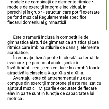
- modele de combinaţii de elemente ritmice •-
modele de exerciţii integrale individual, în
perechi şi în grup • - structuri care pot fi exersate
pe fond muzical Regulamentele specifice
fiecărui domeniu al gimnasticii
Este o ramură inclusă in competițiile de
gimnastică alături de gimnastica artistică și cea
ritmică care îmbină stilurile de dans și elemente
acrobatice.
În educație fizică poate fi folosită ca temă de
evaluare pe parcursul anului școlar în
învătământ liceal ,ceea ce duce la o probă foarte
atractivă la clasele a X-a,a XI-a și a XII-a.
Avantajul este că antrenamentul nu este
compus din exerciții monotone și este realizat cu
ajutorul muzicii .Mișcările executate de fiecare
elev în parte sunt în funcție de capacitatea lui
motrică .