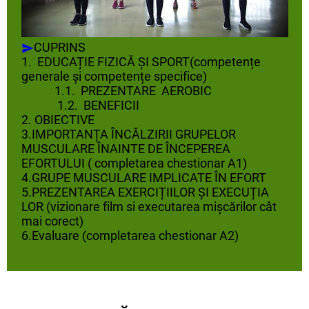
CUPRINS
1. EDUCAȚIE FIZICĂ ȘI SPORT(competențe
generale și competențe specifice)
1.1. PREZENTARE AEROBIC
1.2. BENEFICII
2. OBIECTIVE
3.IMPORTANȚA ÎNCĂLZIRII GRUPELOR
MUSCULARE ÎNAINTE DE ÎNCEPEREA
EFORTULUI ( completarea chestionar A1)
4.GRUPE MUSCULARE IMPLICATE ÎN EFORT
5.PREZENTAREA EXERCIȚIILOR ȘI EXECUȚIA
LOR (vizionare film si executarea mișcărilor cât
mai corect)
6.Evaluare (completarea chestionar A2)