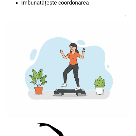
Îmbunatățește coordonarea
.