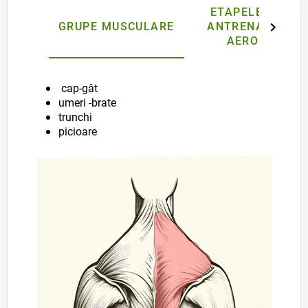
ETAPELE UNUI
GRUPE MUSCULARE
ANTRENAMENT
AEROBIC
cap-gât
umeri -brate
trunchi
picioare