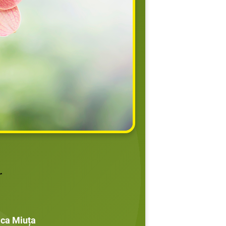
r
lica Miuța