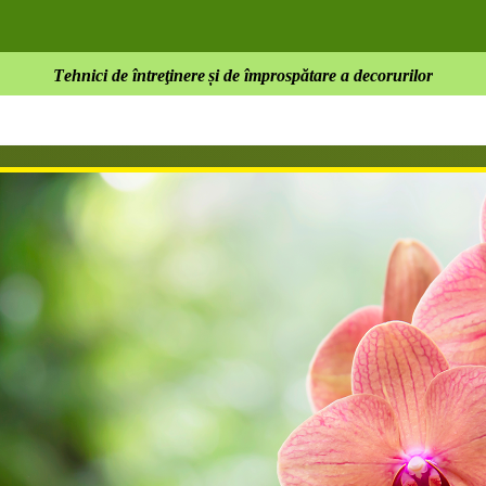
T
e
hn
ici
d
e î
n
t
r
e
ţin
er
e
și
d
e î
m
p
r
os
p
ătare a
d
ec
o
r
u
r
i
l
o
r