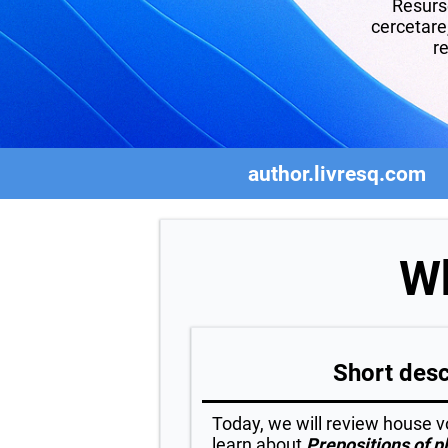
Resurse
cercetare,
re
author.livresq.com
Wh
Short desc
Today, we will review house v
learn about
Prepositions of p