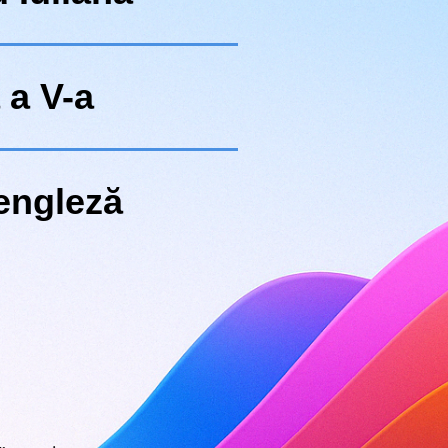
 a V-a
engleză