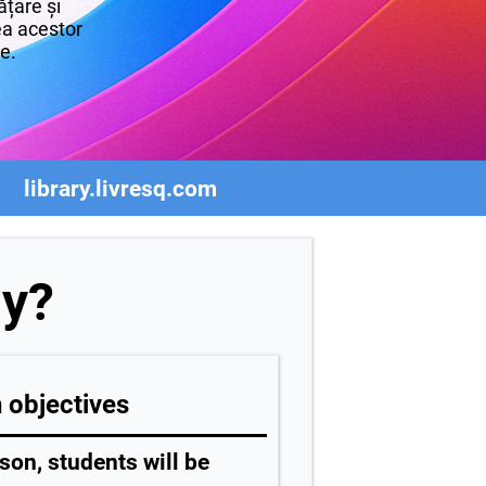
țare și
rea acestor
re.
library.livresq.com
ay?
 objectives
son, students will be