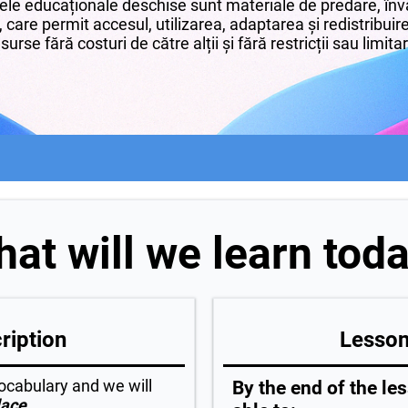
le educaționale deschise sunt materiale de predare, învă
 care permit accesul, utilizarea, adaptarea și redistribui
surse fără costuri de către alții și fără restricții sau limita
at will we learn tod
ription
Lesson
ocabulary and we will
By the end of the les
lace
.