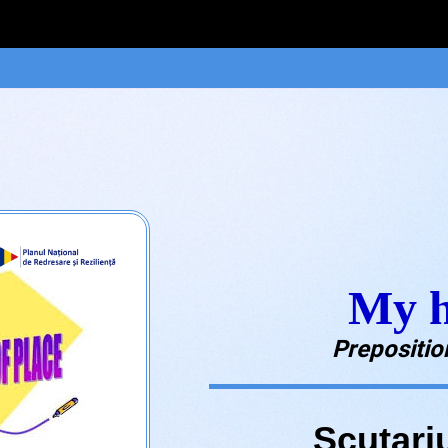
My h
Prepositio
Scutariu