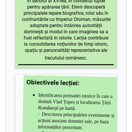
în secolul al XV-lea, în contextul luptei
pentru apărarea țării. Elevii descoperă
principalele repere biografice, rolul său în
confruntările cu Imperiul Otoman, măsurile
adoptate pentru întărirea autorității
domnești și modul în care imaginea sa a
fost reflectată în istorie. Lecția contribuie
la consolidarea noțiunilor de timp istoric,
spațiu și personalități reprezentative ale
trecutului românesc.
Obiectivele lecției:
Identificarea perioadei istorice în care a
domnit Vlad Țepeș și localizarea Țării
Românești pe hartă.
·
Descrierea principalelor evenimente și
acțiuni asociate domniei sale, pe baza
informațiilor prezentate.