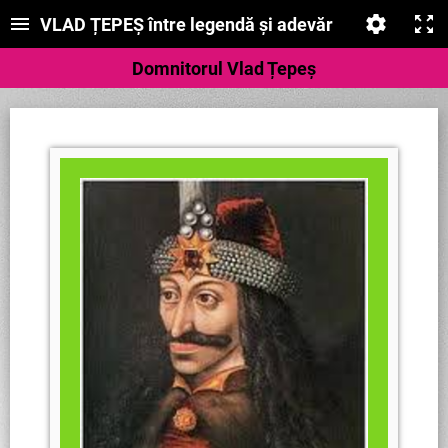
VLAD ȚEPEȘ între legendă și adevăr
Domnitorul Vlad Țepeș