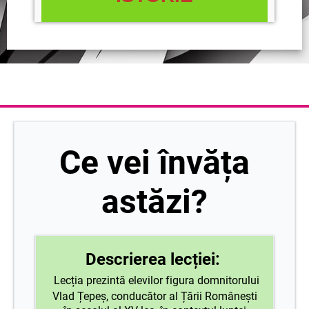
Ce vei învăța
astăzi?
Descrierea lecției:
Lecția prezintă elevilor figura domnitorului
Vlad Țepeș, conducător al Țării Românești