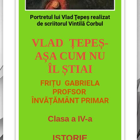
Portretul lui Vlad Ţepeş realizat
de scriitorul Vintilă Corbul
VLAD ȚEPEȘ-
AȘA CUM NU
ÎL ȘTIAI
FRIȚU GABRIELA
PROFSOR
ÎNVĂȚĂMÂNT PRIMAR
Clasa a IV-a
ISTORIE