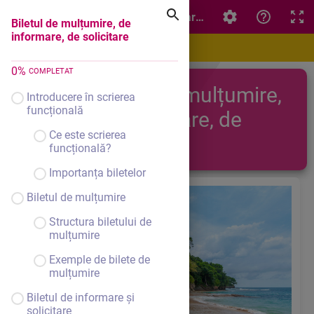
Biletul de mulțumire, de informare, de solicitare
Biletul de mulțumire, de
informare, de solicitare
0
%
COMPLETAT
Biletul de mulțumire,
Introducere în scrierea
funcțională
de informare, de
Ce este scrierea
solicitare
funcțională?
Importanța biletelor
Biletul de mulțumire
Structura biletului de
mulțumire
Exemple de bilete de
mulțumire
Biletul de informare și
solicitare