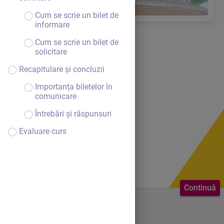
Cum se scrie un bilet de
informare
Cum se scrie un bilet de
solicitare
Recapitulare și concluzii
Importanța biletelor în
comunicare
Întrebări și răspunsuri
Evaluare curs
Continuă
Bine ai venit.