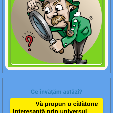
Ce învățăm astăzi?
Vă propun o
călătorie
interesantă prin universul