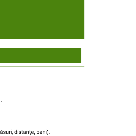
.
suri, distanțe, bani).