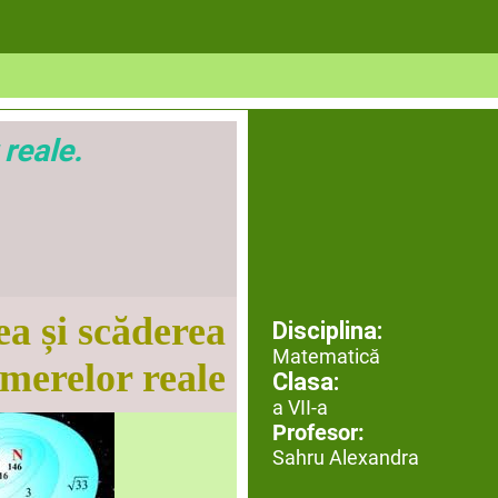
reale.
a și scăderea
Disciplina:
Matematică
merelor reale
Clasa:
a VII-a
Profesor:
Sahru Alexandra