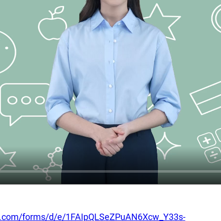
le.com/forms/d/e/1FAIpQLSeZPuAN6Xcw_Y33s-