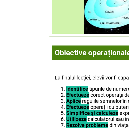
Obiective operațional
La finalul lecției, elevii vor fi capa
Identifice
tipurile de numere 
Efectueze
corect operații d
Aplice
regulile semnelor în 
Efectueze
operații cu puteri
Simplifice și calculeze
expr
Utilizeze
calculatorul sau in
Rezolve probleme
din viața