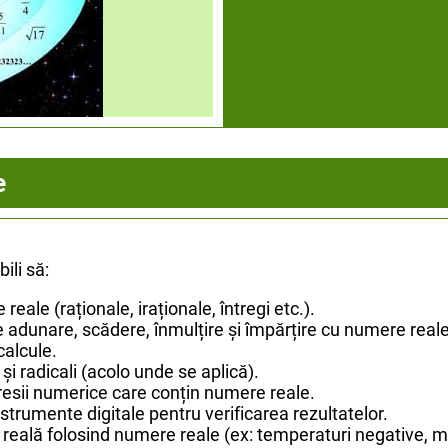
e
bili să:
reale (raționale, iraționale, întregi etc.).
e adunare, scădere, înmulțire și împărțire cu numere reale
calcule.
 și radicali (acolo unde se aplică).
esii numerice care conțin numere reale.
strumente digitale pentru verificarea rezultatelor.
 reală folosind numere reale (ex: temperaturi negative, mă