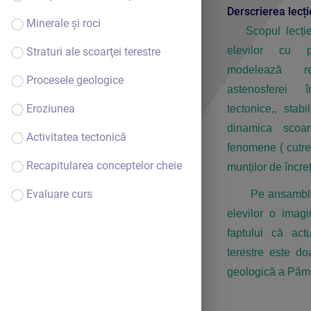
Derscrierea lecți
Minerale şi roci
S
copul lecți
elevilor cu p
Straturi ale scoarţei terestre
modelează rel
Procesele geologice
astenosferei 
Eroziunea
te
ctonice,, stab
dinamica scoar
Activitatea tectonică
fenomene ( cutre
Recapitularea conceptelor cheie
munților de încreț
Evaluare curs
Pe ansamblu le
elevilor o ima
faptului că actu
Să începem!
terestre este d
Continuă
geologică a Pămâ