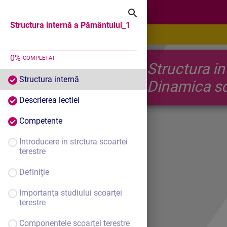
Structura internă a Pământului_1
Structura internă a Pământului_1
0
%
COMPLETAT
Structu
Structura internă
Dinamica sc
Descrierea lectiei
Competente
Introducere in strctura scoartei
terestre
Definiție
Importanţa studiului scoarţei
terestre
Componentele scoarţei terestre