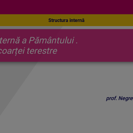
Structura internă
ra internă a Pământului
oarței terestre
prof. Negr