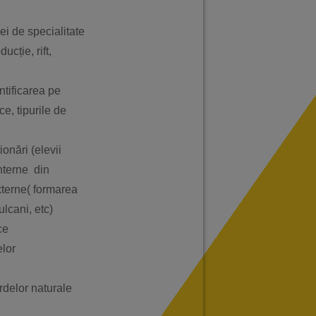
iei de specialitate
ucție, rift,
entificarea pe
ce, tipurile de
ionări (elevii
nterne din
xterne( formarea
ulcani, etc)
ce
elor
rdelor naturale