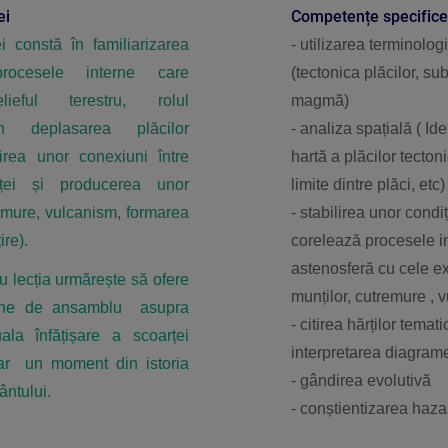
ei
Competențe specifice
ei constă în familiarizarea
- utilizarea terminolog
rocesele interne care
(tectonica plăcilor, subd
ieful terestru, rolul
magmă)
în deplasarea plăcilor
- analiza spațială ( Id
ilirea unor conexiuni între
hartă a plăcilor tectoni
ței și producerea unor
limite dintre plăci, etc)
mure, vulcanism, formarea
- stabilirea unor condiț
ire).
corelează procesele i
astenosferă cu cele e
cția urmărește să ofere
munților, cutremure , v
gine de ansamblu asupra
- citirea hărților temati
ala înfățișare a scoarței
interpretarea diagram
oar un moment din istoria
- gândirea evolutivă
ntului.
- conștientizarea haza