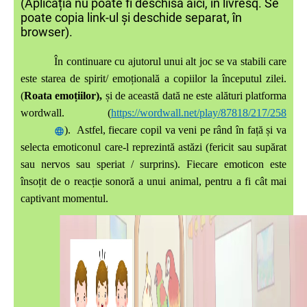
(Aplicația nu poate fi deschisă aici, în livresq. Se
poate copia link-ul și deschide separat, în
browser).
În continuare
cu ajutorul unui alt joc se va stabili care
este starea de spirit/ emoțională a copiilor la începutul zilei.
(
Roata emoțiilor),
și de această dată ne este alături platforma
wordwall. (
https://wordwall.net/play/87818/217/258
). Astfel, fiecare copil va veni pe rând în față și va
selecta emoticonul care-l reprezintă astăzi (fericit sau supărat
sau nervos sau speriat / surprins). Fiecare emoticon este
însoțit de o reacție sonoră a unui animal, pentru a fi cât mai
captivant momentul.