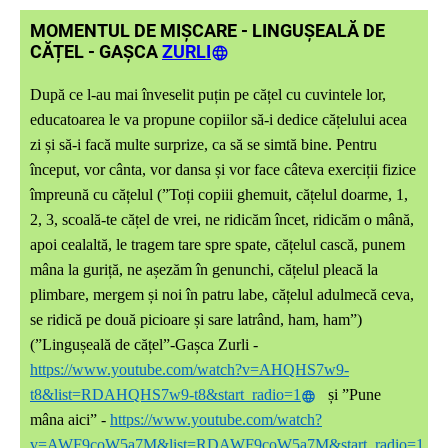
MOMENTUL DE MIȘCARE - LINGUȘEALĂ DE
CĂȚEL - GAȘCA
ZURLI
După ce l-au mai înveselit puțin pe cățel cu cuvintele lor,
educatoarea le va propune copiilor să-i dedice cățelului acea
zi și să-i facă multe surprize, ca să se simtă bine. Pentru
început, vor cânta, vor dansa și vor face câteva exerciții fizice
împreună cu cățelul (”Toți copiii ghemuit, cățelul doarme, 1,
2, 3, scoală-te cățel de vrei, ne ridicăm încet, ridicăm o mână,
apoi cealaltă, le tragem tare spre spate, cățelul cască, punem
mâna la guriță, ne așezăm în genunchi, cățelul pleacă la
plimbare, mergem și noi în patru labe, cățelul adulmecă ceva,
se ridică pe două picioare și sare latrând, ham, ham”)
(”Lingușeală de cățel”-Gașca Zurli -
https://www.youtube.com/watch?v=AHQHS7w9-
t8&list=RDAHQHS7w9-t8&start_radio=1
și ”Pune
mâna aici” -
https://www.youtube.com/watch?
v=AWF9coW5a7M&list=RDAWF9coW5a7M&start_radio=1