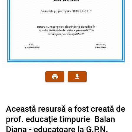
Se acordă grupei mijlocii ”BUBURUZELE”
pentru cunoștințele și deprinderile dovedite în
cadrul activității de dezvoltare personală ”Să-l
încurajăm pe cățelușul Pufi!”
Data,
Edicatoare,
26 ianuarie 2022
Balan Diana
Această resursă a fost creată de
prof. educație timpurie Balan
Diana - educatoare la G.P.N.