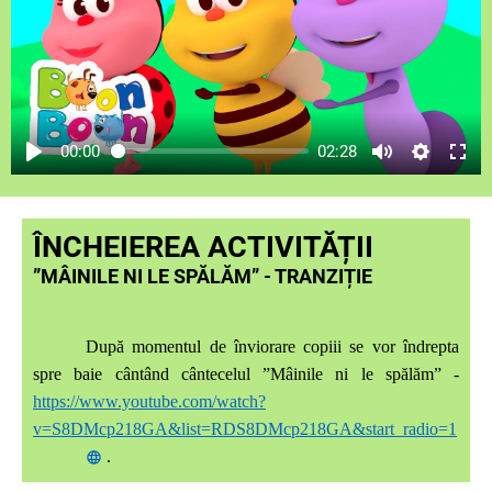
00:00
02:28
ÎNCHEIEREA ACTIVITĂȚII
”MÂINILE NI LE SPĂLĂM” - TRANZIȚIE
După momentul de înviorare copiii se vor îndrepta
spre baie cântând cântecelul ”Mâinile ni le spălăm” -
https://www.youtube.com/watch?
v=S8DMcp218GA&list=RDS8DMcp218GA&start_radio=1
.