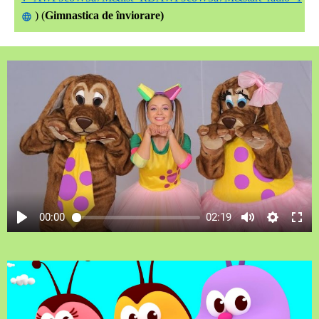
) (
Gimnastica de înviorare)
00:00
02:19