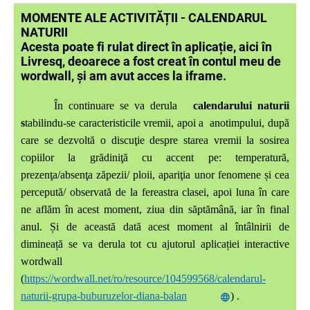
MOMENTE ALE ACTIVITĂȚII - CALENDARUL
NATURII
Acesta poate fi rulat direct în aplicație, aici în
Livresq, deoarece a fost creat în contul meu de
wordwall, și am avut acces la iframe.
În continuare se va derula
calendarului naturii
s
tabilindu-se caracteristicile vremii, apoi a anotimpului, după
care se dezvoltă o discuţie despre starea vremii la sosirea
copiilor la grădiniţă cu accent pe: temperatură,
prezenţa/absenţa zăpezii/ ploii, apariţia unor fenomene și cea
percepută/ observată de la fereastra clasei, apoi luna în care
ne aflăm în acest moment, ziua din săptămână, iar în final
anul. Și de această dată acest moment al întâlnirii de
dimineață se va derula tot cu ajutorul aplicației interactive
wordwall
(
https://wordwall.net/ro/resource/104599568/calendarul-
naturii-grupa-buburuzelor-diana-balan
) .