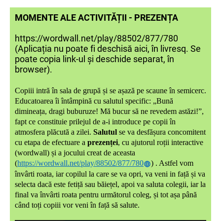
MOMENTE ALE ACTIVITĂȚII - PREZENȚA
https://wordwall.net/play/88502/877/780
(Aplicația nu poate fi deschisă aici, în livresq. Se
poate copia link-ul și deschide separat, în
browser).
Copiii intră în sala de grupă și se așază pe scaune în semicerc.
Educatoarea îi întâmpină cu salutul specific: „Bună
dimineața, dragi buburuze! Mă bucur să ne revedem astăzi!”,
fapt ce constituie prilejul de a-i introduce pe copii în
atmosfera plăcută a zilei.
Salutul
se va desfășura concomitent
cu etapa de efectuare a
prezenței
, cu ajutorul roții interactive
(wordwall) și a jocului creat de aceasta
(
https://wordwall.net/play/88502/877/780
) . Astfel vom
învârti roata, iar copilul la care se va opri, va veni in față și va
selecta dacă este fetiță sau băiețel, apoi va saluta colegii, iar la
final va învârti roata pentru următorul coleg, și tot așa până
când toți copiii vor veni în față să salute.