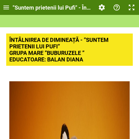
"Suntem prietenii lui Pufi" - Întâlnirea de dimineaț
ÎNTÂLNIREA DE DIMINEAȚĂ - ”SUNTEM
PRIETENII LUI PUFI”
GRUPA MARE ”BUBURUZELE ”
EDUCATOARE: BALAN DIANA