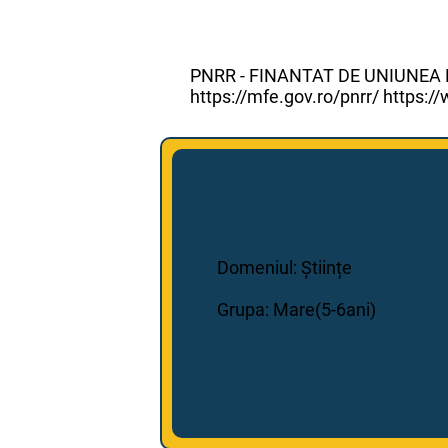
PNRR - FINANTAT DE UNIUNE
https://mfe.gov.ro/pnrr/ https
Domeniul: Științe
Grupa: Mare(5-6ani)