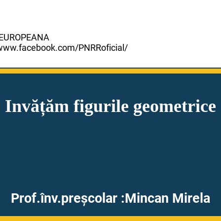
A EUROPEANA
://www.facebook.com/PNRRoficial/
Invățăm figurile geometrice
Prof.înv.preșcolar :Mincan Mirela