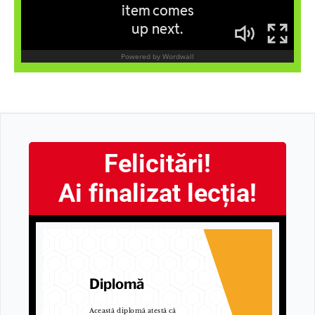
Felicitări!
Ai finalizat lecția!
Diplomă
Această diplomă atestă că