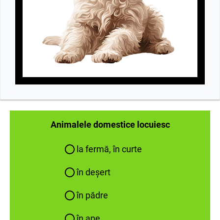
Animalele domestice locuiesc
la fermă, în curte
în deșert
în pădre
în ape