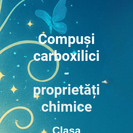
Compuși
carboxilici
-
proprietăți
chimice
Clasa