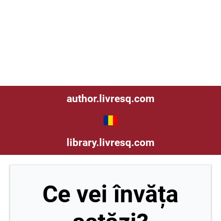
© Aceasta este o resursă educațională deschisă.
Resursele educaționale deschise sunt materiale
de predare, învățare și cercetare, care permit
accesul, utilizarea, adaptarea și redistribuirea
acestor resurse fără costuri de către alții și fără
restricții sau limitare.
author.livresq.com
library.livresq.com
Ce vei învăța