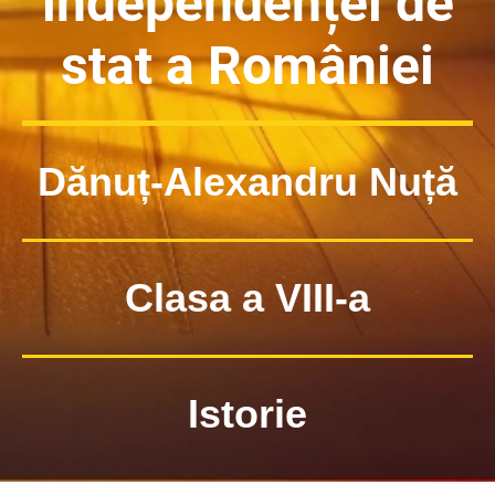
independenței de
stat a României
Dănuț-Alexandru Nuță
Clasa a VIII-a
Istorie