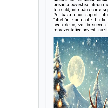
prezintă povestea într-un mo
ton cald, întrebări scurte ș
Pe baza unui suport intui
întrebările adresate. La final
avea de așezat în succesi
reprezentative poveștii auzit