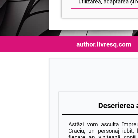
utilizarea, adaptarea și r
author.livresq.com
Descrierea a
Astăzi vom asculta împre
Craciu, un personaj iubit, 
fiecare an vizitează copii