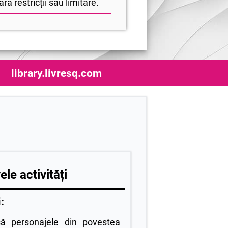
ră restricții sau limitare.
library.livresq.com
ele activități
:
ă personajele din povestea