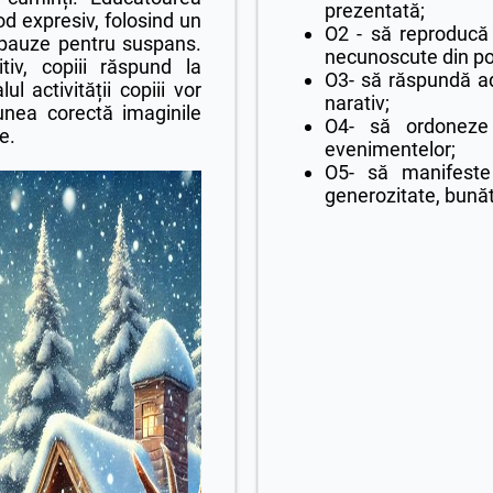
prezentată;
d expresiv, folosind un
O2 - să reproducă 
i pauze pentru suspans.
necunoscute din po
tiv, copiii răspund la
O3- să răspundă ade
ul activității copiii vor
narativ;
unea corectă imaginile
O4- să ordoneze
e.
evenimentelor;
O5- să manifeste
generozitate, bunăt