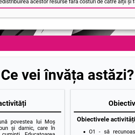
edistribuirea acestor resurse fără costuri de către alții și fă
Ce vei învăța astăzi?
ctivități
Obiectiv
Obiectivele activități
ună povestea lui Moș
bun și darnic, care în
O1 - să recunoas
i cuminți. Educatoarea