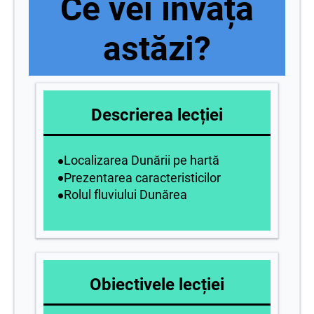
Ce vei învăța
astăzi?
Descrierea lecției
∙
∙
Localizarea Dunării pe hartă
∙
∙
∙
Prezentarea caracteristicilor
∙
∙
∙
Rolul fluviului Dunărea
∙
Obiectivele lecției